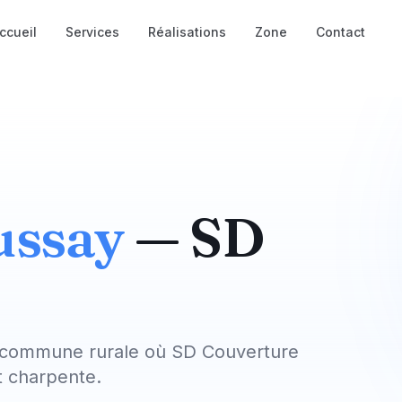
ccueil
Services
Réalisations
Zone
Contact
ussay
— SD
ne commune rurale où SD Couverture
et charpente.