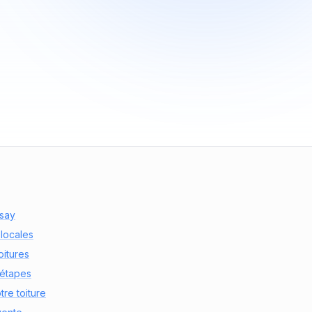
ssay
 locales
oitures
 étapes
tre toiture