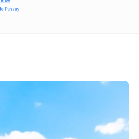
vente
 de Pussay